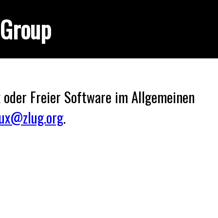
 Group
x oder Freier Software im Allgemeinen
nux@zlug.org
.